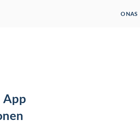
O NAS
e App
ionen